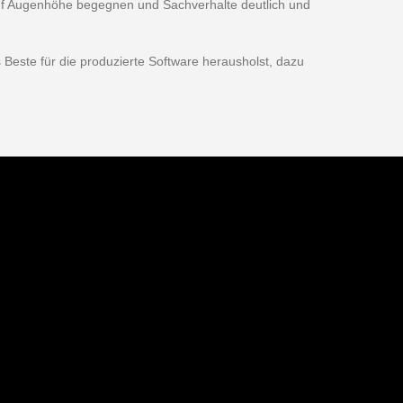
f Augenhöhe begegnen und Sachverhalte deutlich und
 Beste für die produzierte Software herausholst, dazu