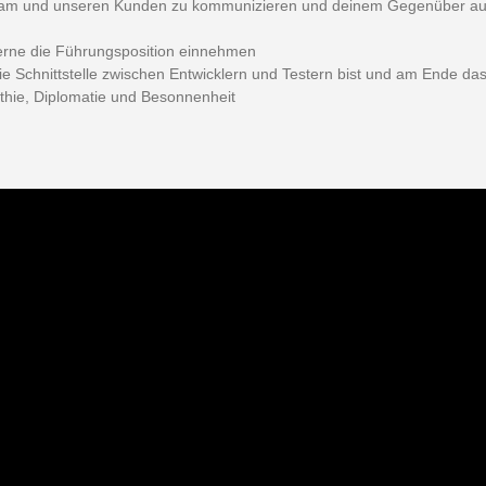
Team und unseren Kunden zu kommunizieren und deinem Gegenüber au
gerne die Führungsposition einnehmen
e Schnittstelle zwischen Entwicklern und Testern bist und am Ende das
hie, Diplomatie und Besonnenheit