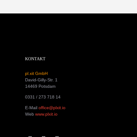
KONTAKT
pl.xit GmbH
David-Gilly-Str. 1
14469 Potsdam
0331 / 273 718 14
E-Mail
office@plxit.io
Web
www.plxit.io