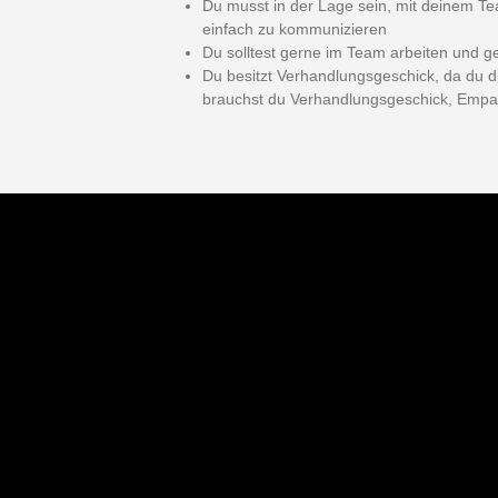
Du musst in der Lage sein, mit deinem 
einfach zu kommunizieren
Du solltest gerne im Team arbeiten und 
Du besitzt Verhandlungsgeschick, da du di
brauchst du Verhandlungsgeschick, Empat